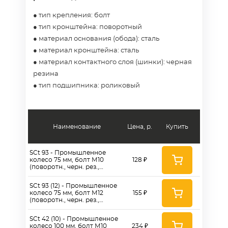
● тип крепления: болт
● тип кронштейна: поворотный
● материал основания (обода): сталь
● материал кронштейна: сталь
● материал контактного слоя (шинки): черная
резина
● тип подшипника: роликовый
Наименование
Цена, р.
Купить
SCt 93 - Промышленное
колесо 75 мм, болт М10
128 ₽
(поворотн., черн. рез.,
роликоподш.)
SCt 93 (12) - Промышленное
колесо 75 мм, болт М12
155 ₽
(поворотн., черн. рез.,
роликоподш.)
SCt 42 (10) - Промышленное
колесо 100 мм, болт М10
234 ₽