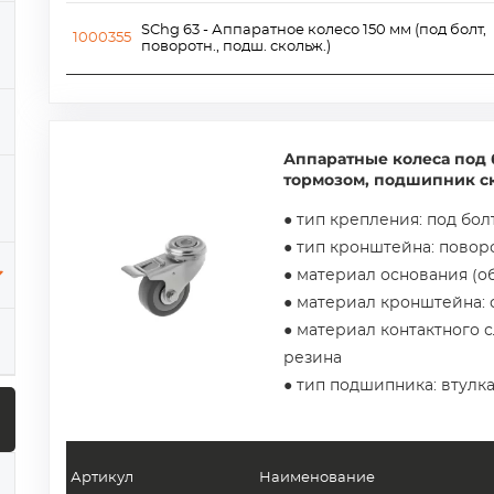
SChg 63 - Аппаратное колесо 150 мм (под болт,
1000355
поворотн., подш. скольж.)
Аппаратные колеса под б
тормозом, подшипник с
● тип крепления: под бол
● тип кронштейна: повор
● материал основания (о
● материал кронштейна: 
● материал контактного с
резина
● тип подшипника: втулк
Артикул
Наименование