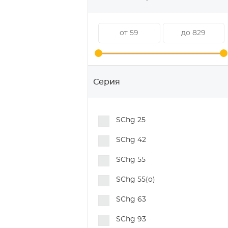
Колеса для медицинского
оборудования
Колеса для мусорных
контейнеров
Колеса для торгового
оборудования
Серия
Колеса для покупательских
тележек
SChg 25
Колеса и ролики для
гидравлических тележек
SChg 42
Колеса для складского
SChg 55
оборудования
SChg 55(o)
Колеса для строительных
лесов
SChg 63
Колеса для пищевого
SChg 93
оборудования