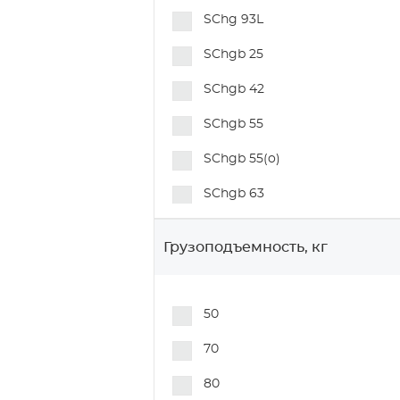
SChg 93L
Колеса для автомобильной
промышленности
SChgb 25
Специальные колеса и
SChgb 42
аксессуары
SChgb 55
SChgb 55(o)
SChgb 63
SChgb 93
Грузоподъемность, кг
SDPh 42
SDPhb 43
50
70
80