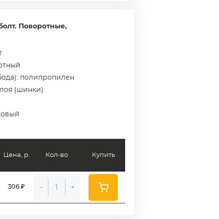
болт. Поворотные,
т
ротный
бода): полипропилен
лоя (шинки):
ковый
Цена, р.
Кол-во
Купить
-
+
306 ₽