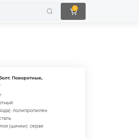
0
болт. Поворотные,
.
т
ротный
бода): полипропилен
сталь
лоя (шинки): серая