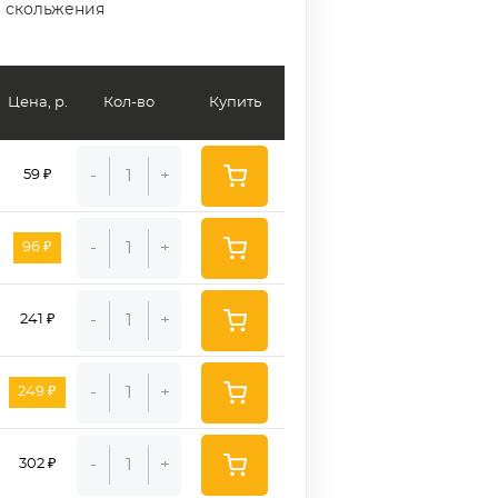
а скольжения
Цена, р.
Кол-во
Купить
-
+
59 ₽
-
+
96 ₽
-
+
241 ₽
-
+
249 ₽
-
+
302 ₽