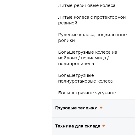
Литые резиновые колеса
Литые колеса с протекторной
резиной
Рулевые колеса, подвилочные
ролики
Большегрузные колеса из
нейлона / полиамида /
полипропилена
Большегрузные
полиуретановые колеса
Большегрузные чугунные
колеса
Грузовые тележки
Большегрузные обрезиненные
колеса
Техника для склада
Сверхбольшегрузные колеса