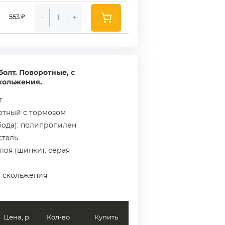
-
+
553 ₽
олт. Поворотные, с
кольжения.
т
отный с тормозом
бода): полипропилен
сталь
лоя (шинки): серая
а скольжения
Цена, р.
Кол-во
Купить