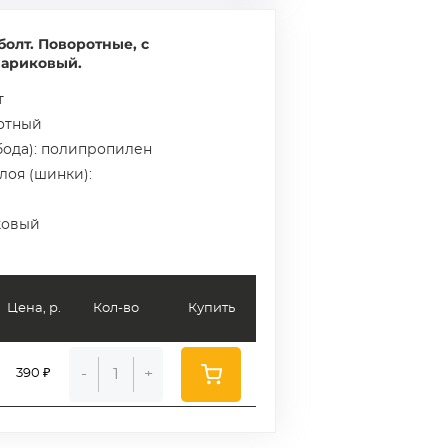
олт. Поворотные, с
шариковый.
т
ротный
бода): полипропилен
лоя (шинки):
ковый
Цена, р.
Кол-во
Купить
-
+
390 ₽