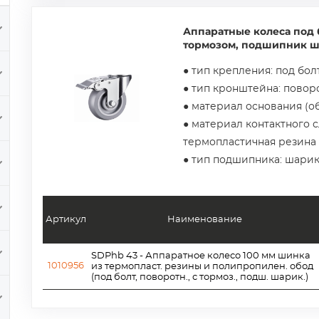
Аппаратные колеса под б
тормозом, подшипник 
● тип крепления: под бол
● тип кронштейна: пово
● материал основания (о
● материал контактного с
термопластичная резина
● тип подшипника: шари
Артикул
Наименование
SDPhb 43 - Аппаратное колесо 100 мм шинка
1010956
из термопласт. резины и полипропилен. обод
(под болт, поворотн., с тормоз., подш. шарик.)