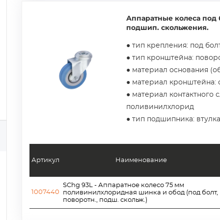
Аппаратные колеса под 
подшип. скольжения.
● тип крепления: под бол
● тип кронштейна: пово
● материал основания (о
● материал кронштейна: 
● материал контактного с
поливинилхлорид
● тип подшипника: втулк
Артикул
Наименование
SChg 93L - Аппаратное колесо 75 мм
1007440
поливинилхлоридная шинка и обод (под болт,
поворотн., подш. скольж.)