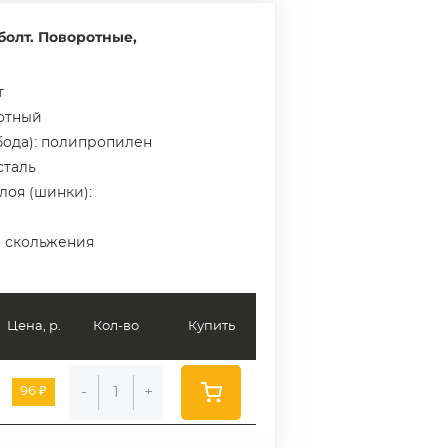
болт. Поворотные,
т
ротный
бода): полипропилен
сталь
лоя (шинки):
а скольжения
Цена, р.
Кол-во
Купить
-
+
96 ₽