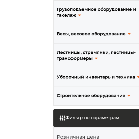
Термостойкие колеса
Грузоподъемное оборудование и
такелаж
Колеса из нержавеющей
стали
Весы, весовое оборудование
Подпружиненные колеса
Колеса для платформенных и
Лестницы, стремянки, лестницы-
большегрузных тележек
трансформеры
Колеса для садовых и
строительных тачек
Уборочный инвентарь и техника
Колеса для мотоблока /
мотокультиватора
Строительное оборудование
Транцевые колеса, тележки
для лодочных моторов
Фильтр по параметрам:
Ролики для ворот
Мебельные колеса и ролики
Розничная цена