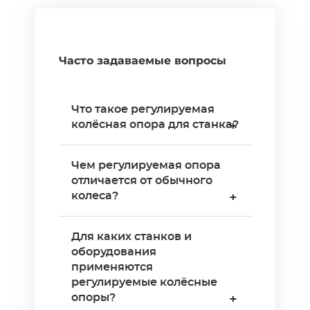
Часто задаваемые вопросы
Что такое регулируемая
колёсная опора для станка?
+
Регулируемая колёсная
Чем регулируемая опора
опора — это два устройства
отличается от обычного
в одном:
колеса?
+
транспортировочное
колесо и винтовая опора с
Обычное колесо только
Для каких станков и
регулировкой высоты.
катится — жёсткой
оборудования
Колесо позволяет
фиксации нет.
применяются
перемещать станок по цеху,
Регулируемая опора
регулируемые колёсные
а винтовой механизм
сочетает перемещение и
опоры?
+
фиксирует его в рабочей