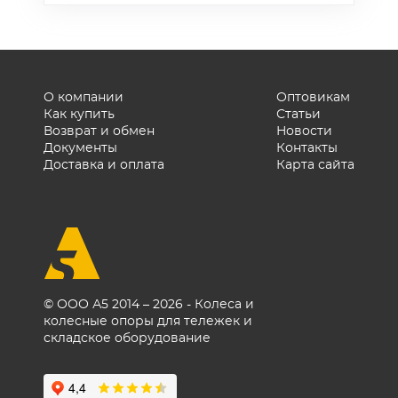
бетоном.
тип соединения
(шарнирное или жёсткое),
наличие
антивибрационного
элемента. Для агрессивных
О компании
Оптовикам
Как купить
Статьи
сред выбирайте опоры из
Возврат и обмен
Новости
нержавеющей стали.
Документы
Контакты
Доставка и оплата
Карта сайта
© ООО А5 2014 – 2026 - Колеса и
колесные опоры для тележек и
складское оборудование